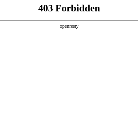
产品及服务
行业解决方案
合作伙伴
投资者关系
，深入解读AI for Process思考及实践
2026 / 04 / 30
福州成功举办。本届峰会以“加快数智技术创新发展，深入推进数字中国建设”
展。
深度参与此次峰会，在多个论坛分享以“AI for Process”为核心的