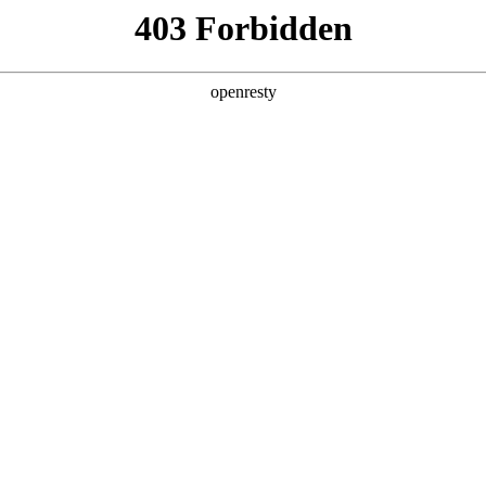
产品及服务
行业解决方案
合作伙伴
投资者关系
制造进化Autodesk新品全线首发
2026 / 05 / 06
为深度嵌入工作流的智能引擎，云端协同从“异地办公的共享载体”，
效率到创意的底层重构。
desk 2027以「AI原生+全云互联」为核心，升级全线产品矩阵，